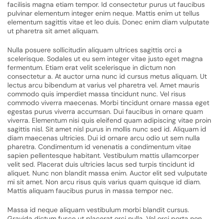
facilisis magna etiam tempor. Id consectetur purus ut faucibus
pulvinar elementum integer enim neque. Mattis enim ut tellus
elementum sagittis vitae et leo duis. Donec enim diam vulputate
ut pharetra sit amet aliquam.
Nulla posuere sollicitudin aliquam ultrices sagittis orci a
scelerisque. Sodales ut eu sem integer vitae justo eget magna
fermentum. Etiam erat velit scelerisque in dictum non
consectetur a. At auctor urna nunc id cursus metus aliquam. Ut
lectus arcu bibendum at varius vel pharetra vel. Amet mauris
commodo quis imperdiet massa tincidunt nunc. Vel risus
commodo viverra maecenas. Morbi tincidunt ornare massa eget
egestas purus viverra accumsan. Dui faucibus in ornare quam
viverra. Elementum nisi quis eleifend quam adipiscing vitae proin
sagittis nisl. Sit amet nisl purus in mollis nunc sed id. Aliquam id
diam maecenas ultricies. Dui id ornare arcu odio ut sem nulla
pharetra. Condimentum id venenatis a condimentum vitae
sapien pellentesque habitant. Vestibulum mattis ullamcorper
velit sed. Placerat duis ultricies lacus sed turpis tincidunt id
aliquet. Nunc non blandit massa enim. Auctor elit sed vulputate
mi sit amet. Non arcu risus quis varius quam quisque id diam.
Mattis aliquam faucibus purus in massa tempor nec.
Massa id neque aliquam vestibulum morbi blandit cursus.
Gravida dictum fusce ut placerat orci nulla. Vel orci porta non