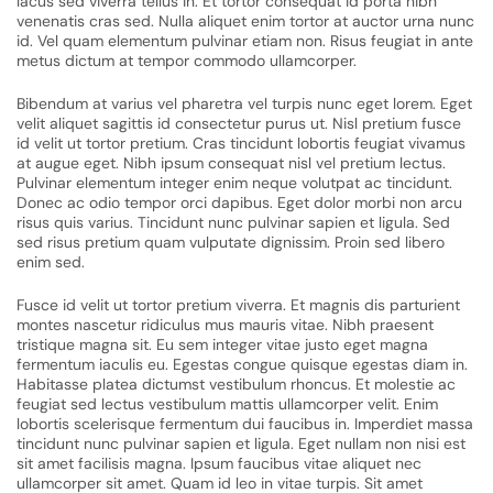
lacus sed viverra tellus in. Et tortor consequat id porta nibh
venenatis cras sed. Nulla aliquet enim tortor at auctor urna nunc
id. Vel quam elementum pulvinar etiam non. Risus feugiat in ante
metus dictum at tempor commodo ullamcorper.
Bibendum at varius vel pharetra vel turpis nunc eget lorem. Eget
velit aliquet sagittis id consectetur purus ut. Nisl pretium fusce
id velit ut tortor pretium. Cras tincidunt lobortis feugiat vivamus
at augue eget. Nibh ipsum consequat nisl vel pretium lectus.
Pulvinar elementum integer enim neque volutpat ac tincidunt.
Donec ac odio tempor orci dapibus. Eget dolor morbi non arcu
risus quis varius. Tincidunt nunc pulvinar sapien et ligula. Sed
sed risus pretium quam vulputate dignissim. Proin sed libero
enim sed.
Fusce id velit ut tortor pretium viverra. Et magnis dis parturient
montes nascetur ridiculus mus mauris vitae. Nibh praesent
tristique magna sit. Eu sem integer vitae justo eget magna
fermentum iaculis eu. Egestas congue quisque egestas diam in.
Habitasse platea dictumst vestibulum rhoncus. Et molestie ac
feugiat sed lectus vestibulum mattis ullamcorper velit. Enim
lobortis scelerisque fermentum dui faucibus in. Imperdiet massa
tincidunt nunc pulvinar sapien et ligula. Eget nullam non nisi est
sit amet facilisis magna. Ipsum faucibus vitae aliquet nec
ullamcorper sit amet. Quam id leo in vitae turpis. Sit amet