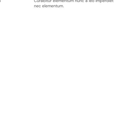
m
Curabitur elementum nunc a leo imperdiet
nec elementum.