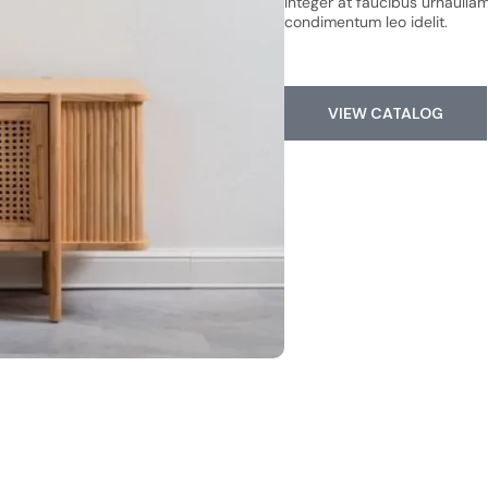
Integer at faucibus urnaulla
condimentum leo idelit.
VIEW CATALOG