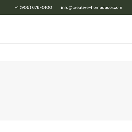
+1 (905) 676-0100
info@creative-homedecor.com